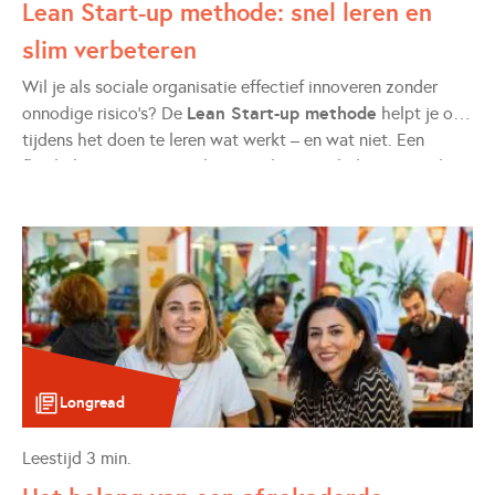
Lean Start-up methode: snel leren en
slim verbeteren
Wil je als sociale organisatie effectief innoveren zonder
Lean Start-up methode
onnodige risico’s? De
helpt je om
tijdens het doen te leren wat werkt – en wat niet. Een
flexibele manier van werken waarbij je snel ideeën test, leert
van feedback en je aanpak direct aanpast. Je hoeft niet
eerst alles perfect uit te denken – je leert al doende wat wél
werkt. Dit voorkomt verspilling van tijd en geld.
Longread
Leestijd
3
min.