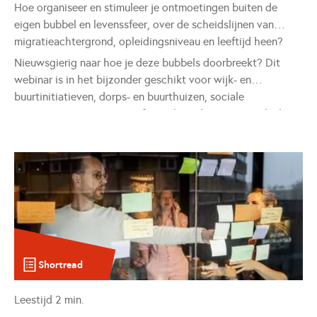
Hoe organiseer en stimuleer je ontmoetingen buiten de
eigen bubbel en levenssfeer, over de scheidslijnen van
migratieachtergrond, opleidingsniveau en leeftijd heen?
Nieuwsgierig naar hoe je deze bubbels doorbreekt? Dit
webinar is in het bijzonder geschikt voor wijk- en
buurtinitiatieven, dorps- en buurthuizen, sociale
organisaties, initiatieven of sociale ondernemingen die hun
impact willen vergroten in hun buurt, wijk, dorp of stad.
Shortread
Leestijd
2
min.