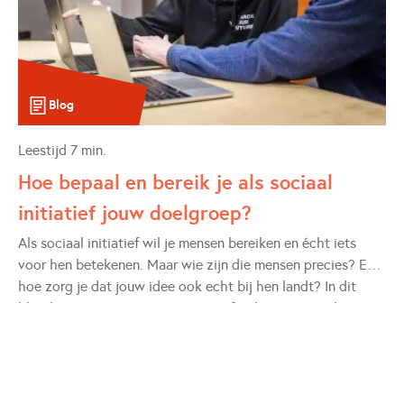
Blog
Leestijd
7
min.
Hoe bepaal en bereik je als sociaal
initiatief jouw doelgroep?
Als sociaal initiatief wil je mensen bereiken en écht iets
voor hen betekenen. Maar wie zijn die mensen precies? En
hoe zorg je dat jouw idee ook echt bij hen landt? In dit
blog laat Lean Startup-expert Siegfried Kruger zien hoe je je
doelgroep scherper definieert, bereikt én betrekt - met
voorbeelden uit de praktijk en toepasbare methodes.