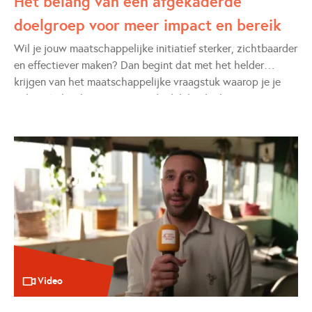
Het belang van een afgekaderde
doelgroep voor meer impact en bereik
Wil je jouw maatschappelijke initiatief sterker, zichtbaarder
en effectiever maken? Dan begint dat met het helder
krijgen van het maatschappelijke vraagstuk waarop je je
richt – én het kiezen van een duidelijke doelgroep. Door
deze twee elementen goed te onderbouwen, leg je de basis
voor een sterke strategie, overtuigende communicatie en
grotere impact.
Video