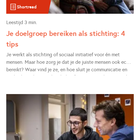
Shortread
Leestijd
3
min.
Je doelgroep bereiken als stichting: 4
tips
Je werkt als stichting of sociaal initiatief voor én met
mensen. Maar hoe zorg je dat je de juiste mensen ook echt
bereikt? Waar vind je ze, en hoe sluit je communicatie en
aanbod goed aan op hun behoeften? We spraken sociaal
ondernemers en initiatiefnemers over hun aanpak en
bundelden hun vier belangrijkste adviezen.